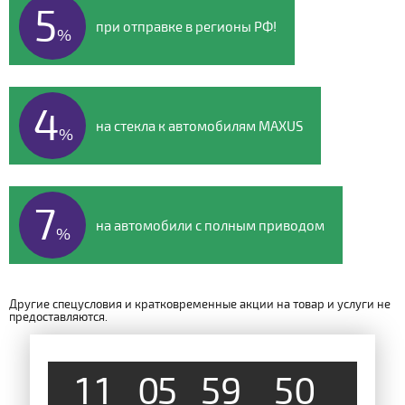
5
при отправке в регионы РФ!
%
4
на стекла к автомобилям MAXUS
%
7
на автомобили с полным приводом
%
Другие спецусловия и кратковременные акции на товар и услуги не
предоставляются.
4
9
1
1
0
5
5
9