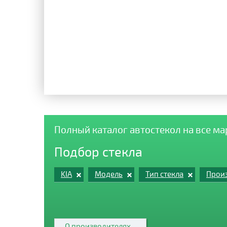
Полный каталог автостекол на все м
Подбор стекла
KIA
Модель
Тип стекла
Произ
О производителях