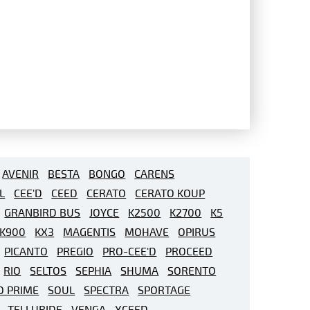
AVENIR
BESTA
BONGO
CARENS
L
CEE'D
CEED
CERATO
CERATO KOUP
GRANBIRD BUS
JOYCE
K2500
K2700
K5
K900
KX3
MAGENTIS
MOHAVE
OPIRUS
PICANTO
PREGIO
PRO-CEE'D
PROCEED
RIO
SELTOS
SEPHIA
SHUMA
SORENTO
O PRIME
SOUL
SPECTRA
SPORTAGE
TELLURIDE
VENGA
XCEED