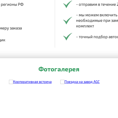
в регионы РФ
- отправим в течение 
- мы можем включить
необходимые при заме
комплект
меру заказа
- точный подбор авто
щик
Фотогалерея