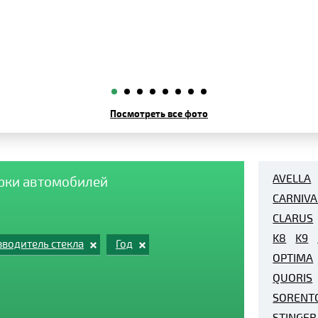
Посмотреть все фото
AVELLA
арки автомобилей
CARNIVA
CLARUS
K8
K9
водитель стекла
Год
OPTIMA
QUORIS
SORENT
STINGER