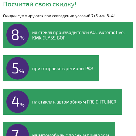
Посчитай свою скидку!
Скидки суммируются при совпадении условий 7+5 или 8+4!
Видео о компании
8
на стекла производителей AGC Automotive,
%
KMK GLASS, БОР
5
при отправке в регионы РФ!
%
4
на стекла к автомобилям FREIGHTLINER
%
7
на автомобили с полным приводом