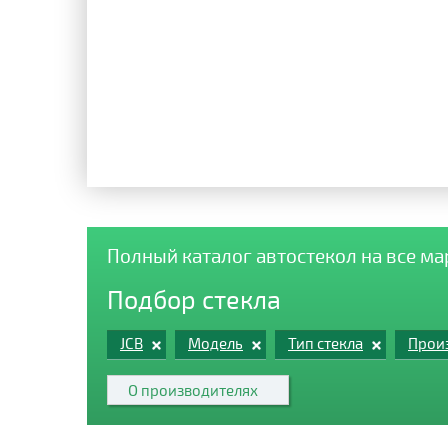
Полный каталог автостекол на все м
Подбор стекла
JCB
Модель
Тип стекла
Произ
О производителях