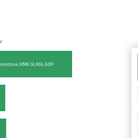
4!
Видео о компании
omotive, KMK GLASS, БОР