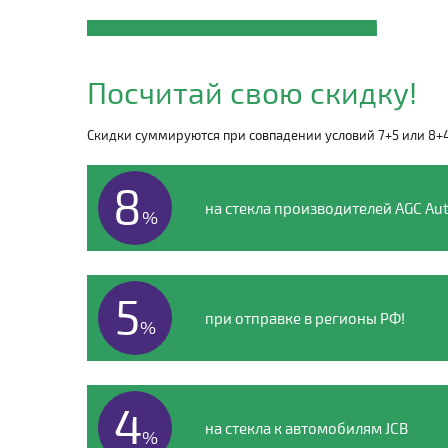
Закажите автостекло
JCB
Посчитай свою скидку!
по телефону
Скидки суммируются при совпадении условий 7+5 или 8+
8 (495) 135-00-54
8
на стекла производителей AGC Aut
%
5
при отправке в регионы РФ!
%
4
на стекла к автомобилям JCB
%