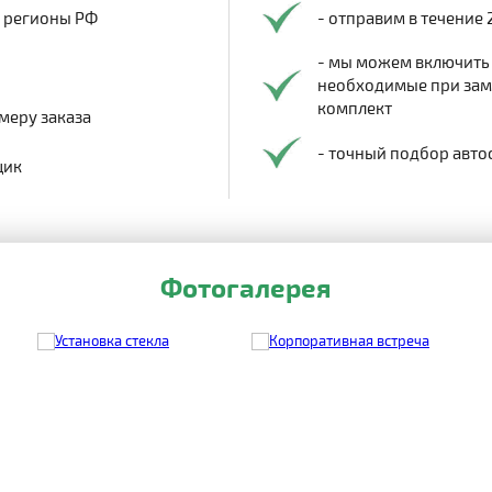
в регионы РФ
- отправим в течение 
- мы можем включить
необходимые при заме
комплект
меру заказа
- точный подбор авто
щик
Фотогалерея