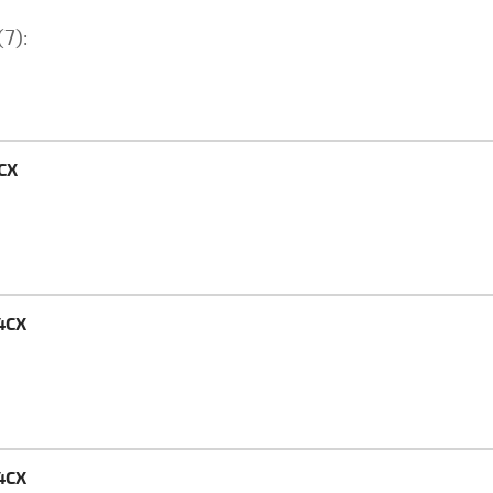
(7):
CX
4CX
4CX