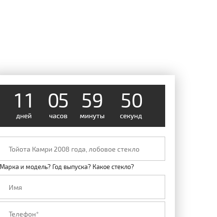
1
1
0
5
5
9
4
9
Марка и модель? Год выпуска? Какое стекло?