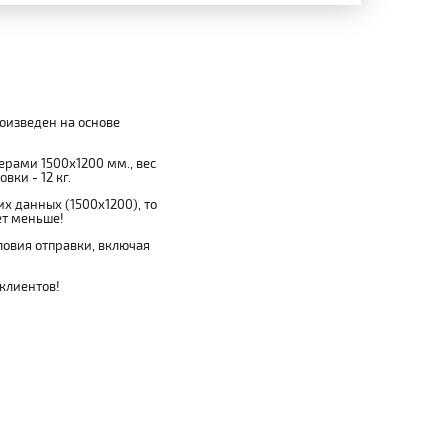
роизведен на основе
мерами 1500x1200 мм., вес
вки - 12 кг.
х данных (1500x1200), то
ет меньше!
овия отправки, включая
 клиентов!