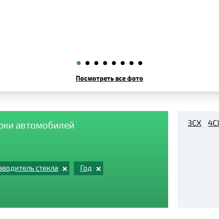
Посмотреть все фото
3CX
4C
арки автомобилей
водитель стекла
Год