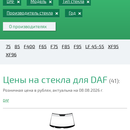
DAF
Модель
Тип стекла
Производитель стекла
Год
О производителях
75
85
F400
F65
F75
F85
F95
LF 45-55
XF95
XF96
Цены на стекла для DAF
(41):
Розничная цена в рублях, актуальна на 08.08.2026 г.
DAF