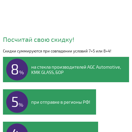
Посчитай свою скидку!
Скидки суммируются при совпадении условий 7+5 или 8+4!
Видео о компании
8
на стекла производителей AGC Automotive,
%
KMK GLASS, БОР
5
при отправке в регионы РФ!
%