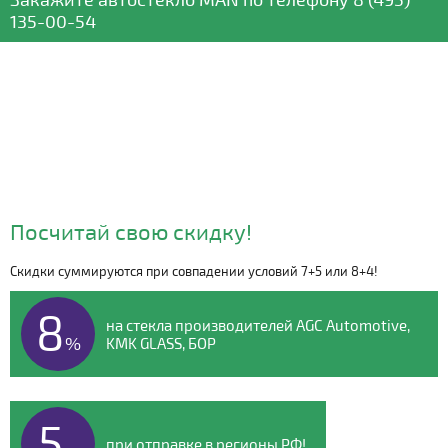
135-00-54
Посчитай свою скидку!
Скидки суммируются при совпадении условий 7+5 или 8+4!
Видео о компании
8
на стекла производителей AGC Automotive,
%
KMK GLASS, БОР
5
при отправке в регионы РФ!