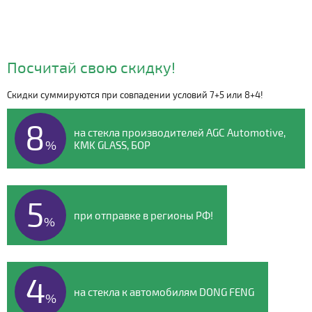
Посчитай свою скидку!
Скидки суммируются при совпадении условий 7+5 или 8+4!
Видео о компании
8
на стекла производителей AGC Automotive,
%
KMK GLASS, БОР
5
при отправке в регионы РФ!
%
4
на стекла к автомобилям DONG FENG
%