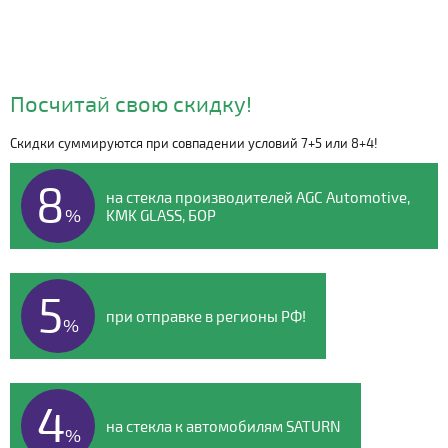
Посчитай свою скидку!
Скидки суммируются при совпадении условий 7+5 или 8+4!
Видео о компании
8
на стекла производителей AGC Automotive,
%
KMK GLASS, БОР
5
при отправке в регионы РФ!
%
4
на стекла к автомобилям SATURN
%